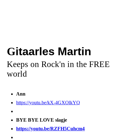
G
itaarles Martin
Keeps on Rock'n in the FREE
world
Ann
https://youtu.be/kX-4GXOlkYQ
BYE BYE LOVE slagje
https://youtu.be/RZFH5Cuhcm4