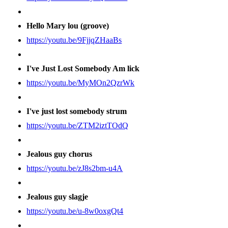
Hello Mary lou (groove)
https://youtu.be/9FjjqZHaaBs
I've Just Lost Somebody Am lick
https://youtu.be/MyMOn2QzrWk
I've just lost somebody strum
https://youtu.be/ZTM2iztTOdQ
Jealous guy chorus
https://youtu.be/zJ8s2bm-u4A
Jealous guy slagje
https://youtu.be/u-8w0oxgQt4