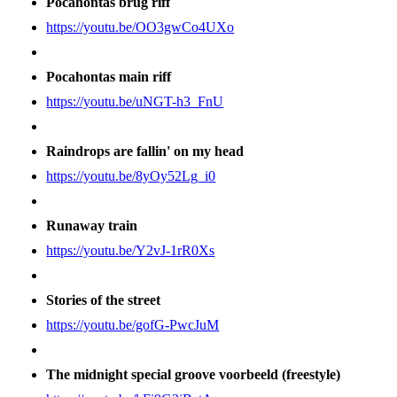
Pocahontas brug riff
https://youtu.be/OO3gwCo4UXo
Pocahontas main riff
https://youtu.be/uNGT-h3_FnU
Raindrops are fallin' on my head
https://youtu.be/8yOy52Lg_i0
Runaway train
https://youtu.be/Y2vJ-1rR0Xs
Stories of the street
https://youtu.be/gofG-PwcJuM
The midnight special groove voorbeeld (freestyle)