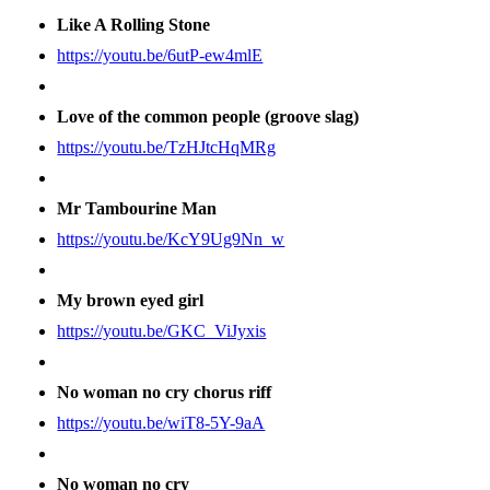
Like A Rolling Stone
https://youtu.be/6utP-ew4mlE
Love of the common people (groove slag)
https://youtu.be/TzHJtcHqMRg
Mr Tambourine Man
https://youtu.be/KcY9Ug9Nn_w
My brown eyed girl
https://youtu.be/GKC_ViJyxis
No woman no cry chorus riff
https://youtu.be/wiT8-5Y-9aA
No woman no cry